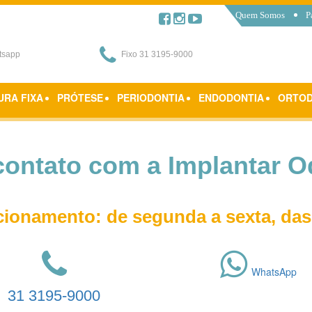
Quem Somos
P
tsapp
Fixo 31 3195-9000
URA FIXA
PRÓTESE
PERIODONTIA
ENDODONTIA
ORTOD
contato com a Implantar O
cionamento: de segunda a sexta, das
WhatsApp
31 3195-9000