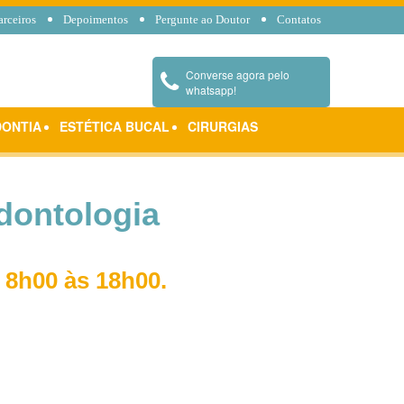
arceiros
Depoimentos
Pergunte ao Doutor
Contatos
Converse agora pelo
whatsapp!
ONTIA
ESTÉTICA BUCAL
CIRURGIAS
dontologia
 8h00 às 18h00.