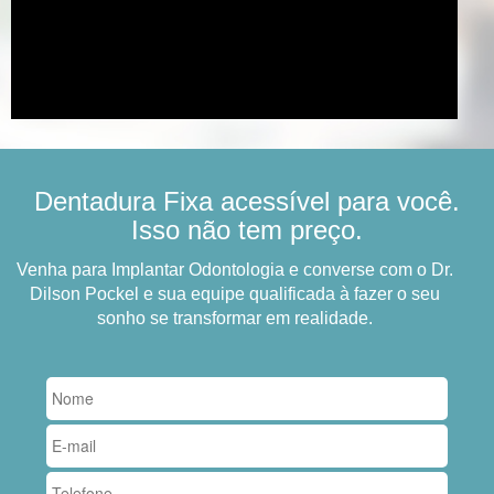
Dentadura Fixa acessível para você.
Isso não tem preço.
Venha para Implantar Odontologia e converse com o Dr.
Dilson Pockel e sua equipe qualificada à fazer o seu
sonho se transformar em realidade.