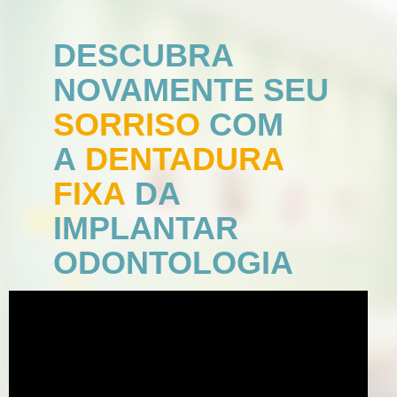
DESCUBRA
NOVAMENTE SEU
SORRISO
COM
A
DENTADURA
FIXA
DA
IMPLANTAR
ODONTOLOGIA