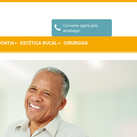
arceiros
Depoimentos
Pergunte ao Doutor
Contatos
Converse agora pelo
whatsapp!
ONTIA
ESTÉTICA BUCAL
CIRURGIAS