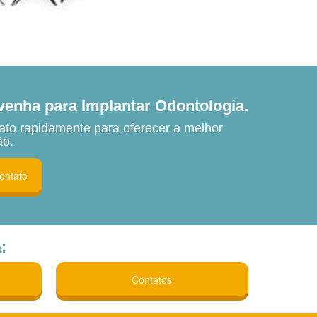
venha para Implantar Odontologia.
ato rapidamente para oferecer a melhor
ão.
contato
:
Contatos