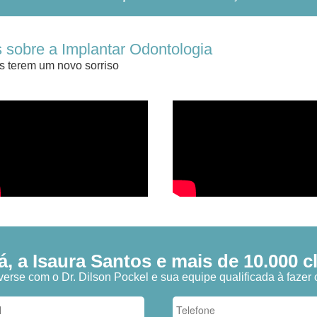
 sobre a Implantar Odontologia
s terem um novo sorriso
 a Isaura Santos e mais de 10.000 cli
erse com o Dr. Dilson Pockel e sua equipe qualificada à fazer 