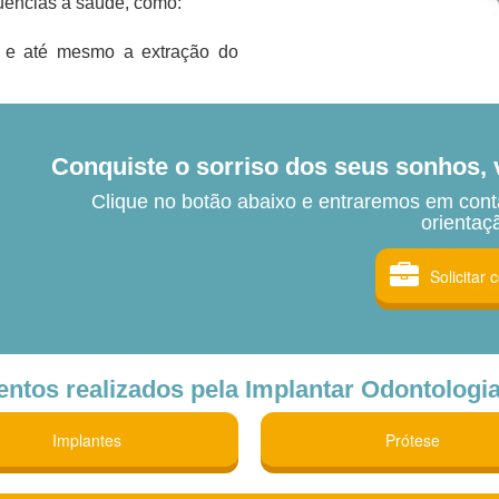
quências à saúde, como:
as e até mesmo a extração do
Conquiste o sorriso dos seus sonhos, 
Clique no botão abaixo e entraremos em cont
orientaç
Solicitar 
tos realizados pela Implantar Odontologia
Implantes
Prótese