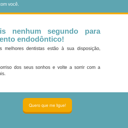
com você.
is nenhum segundo para
mento endodôntico!
s melhores dentistas estão à sua disposição,
rriso dos seus sonhos e volte a sorrir com a
is.
Quero que me ligue!