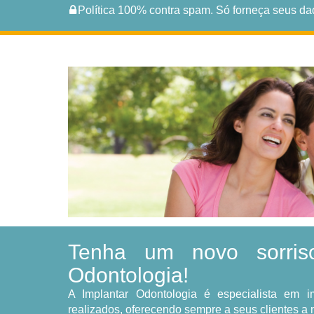
Política 100% contra spam. Só forneça seus da
Tenha um novo sorris
Odontologia!
A Implantar Odontologia é especialista em 
realizados, oferecendo sempre a seus clientes a 