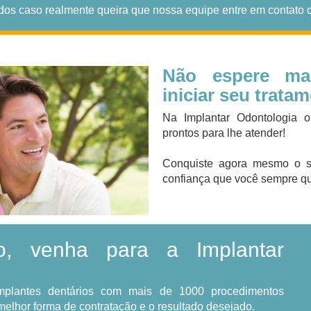
dos caso realmente queira que nossa equipe entre em contato 
Não espere ma
iniciar seu trata
Na Implantar Odontologia o
prontos para lhe atender!
Conquiste agora mesmo o so
confiança que você sempre qu
o, venha para a Implantar
implantes dentários com mais de 1000 procedimentos
melhor forma de contratação e o resultado desejado.