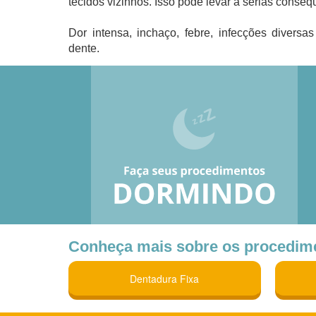
tecidos vizinhos. Isso pode levar a sérias conse
Dor intensa, inchaço, febre, infecções divers
dente.
Conheça mais sobre os procedimen
Dentadura Fixa