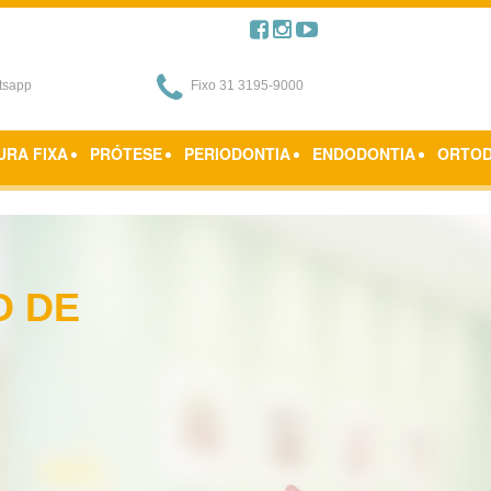
Quem Somos
P
tsapp
Fixo 31 3195-9000
URA FIXA
PRÓTESE
PERIODONTIA
ENDODONTIA
ORTOD
O DE