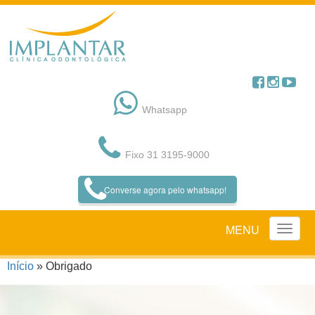
Pular
para
o
conteúdo
Whatsapp
Fixo 31 3195-9000
Converse agora pelo whatsapp!
MENU
Início
»
Obrigado