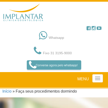
Pular
para
o
conteúdo
Whatsapp
Fixo 31 3195-9000
Converse agora pelo whatsapp!
MENU
Início
»
Faça seus procedimentos dormindo