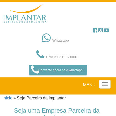
Pular
para
o
conteúdo
Whatsapp
Fixo 31 3195-9000
Converse agora pelo whatsapp!
MENU
Início
»
Seja Parceiro da Implantar
Seja uma Empresa Parceira da