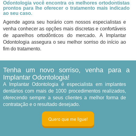
Odontologia você encontra os melhores ortodontistas
prontos para lhe oferecer o tratamento mais indicado
ao seu caso.
Agende agora seu horário com nossos especialistas e
venha conhecer as opções mais discretas e confortáveis
de aparelhos ortodônticos do mercado.
A Implantar
Odontologia assegura o seu melhor sorriso do início ao
fim do tratamento.
Tenha um novo sorriso, venha para a
Implantar Odontologia!
A Implantar Odontologia é especialista em implantes
dentários com mais de 1000 procedimentos realizados,
oferecendo sempre a seus clientes a melhor forma de
contratação e o resultado desejado.
Quero que me ligue!