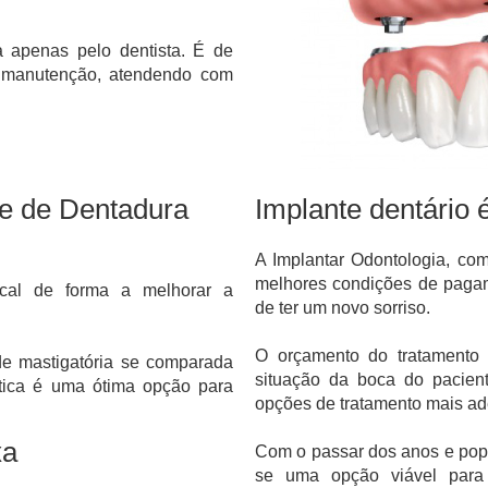
a apenas pelo dentista. É de
l manutenção, atendendo com
te de Dentadura
Implante dentário 
A Implantar Odontologia, com
melhores condições de pagam
bucal de forma a
melhorar a
de ter um novo sorriso.
O orçamento do tratamento 
de mastigatória se comparada
situação da boca do pacient
ética é uma ótima opção para
opções de tratamento mais a
xa
Com o passar dos anos e popul
se uma opção viável para