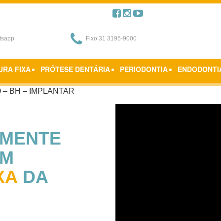
Quem Somos
P
tsapp
Fixo 31 3195-9000
URA FIXA
PRÓTESE DENTÁRIA
PERIODONTIA
ENDODONTI
– BH – IMPLANTAR
AMENTE
M
XA
DA