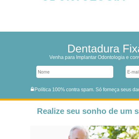
Dentadura Fix
Venha para Implantar Odontologia e conv
Política 100% contra spam. Só forneça seus da
Realize seu sonho de um s