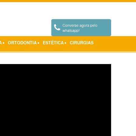
arceiros
Depoimentos
Pergunte ao Doutor
Contatos
Converse agora pelo
whatsapp!
A
ORTODONTIA
ESTÉTICA
CIRURGIAS