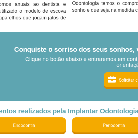
Odontologia temos o compro
ornos anuais ao dentista e
sonho e que seja na medida c
utilizado o modelo de escova
 aparelhos que jogam jatos de
Conquiste o sorriso dos seus sonhos, 
Clique no botão abaixo e entraremos em cont
orientaç
Solicitar 
tos realizados pela Implantar Odontologia
Endodontia
Periodontia