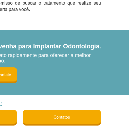
misso de buscar o tratamento que realize seu
erta para você.
venha para Implantar Odontologia.
ato rapidamente para oferecer a melhor
ão.
contato
:
Contatos