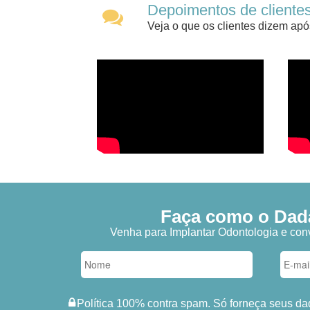
Depoimentos de clientes
Veja o que os clientes dizem apó
Faça como o Dadá,
Venha para Implantar Odontologia e conv
Política 100% contra spam. Só forneça seus da