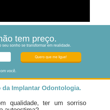
não tem preço.
o seu sonho se transformar em realidade.
com você.
 da Implantar Odontologia.
m qualidade, ter um sorriso
 a autoestima?