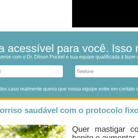
a acessível para você. Isso 
erse com o Dr. Dilson Pockel e sua equipe qualificada à fazer 
dos caso realmente queira que nossa equipe entre em contato 
orriso saudável com o protocolo fixo
Quer mastigar co
bonito e aumentar