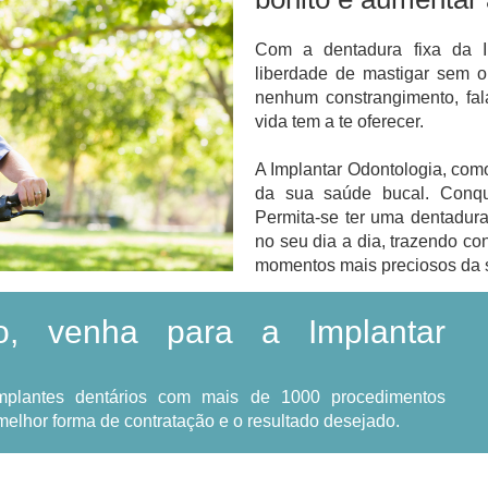
Com a dentadura fixa da Im
liberdade de mastigar sem 
nenhum constrangimento, fa
vida tem a te oferecer.
A Implantar Odontologia, como
da sua saúde bucal. Conqui
Permita-se ter uma dentadura 
no seu dia a dia, trazendo co
momentos mais preciosos da s
o, venha para a Implantar
implantes dentários com mais de 1000 procedimentos
melhor forma de contratação e o resultado desejado.